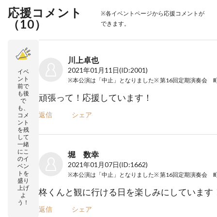
応援コメント
※各イベントページから応援コメントが
（
10
）
できます。
川上卓也
2021年01月11日
(ID:2001)
イベ
ント
前で
も後
頑張って！応援しています！
で
も、
返信
シェア
コメ
ント
を残
して
一緒
にこ
堀 数幸
のイ
2021年01月07日
(ID:1662)
ベン
トを
盛り
上げ
柊くんと観に行ける日を楽しみにしています
よ
う！
返信
シェア