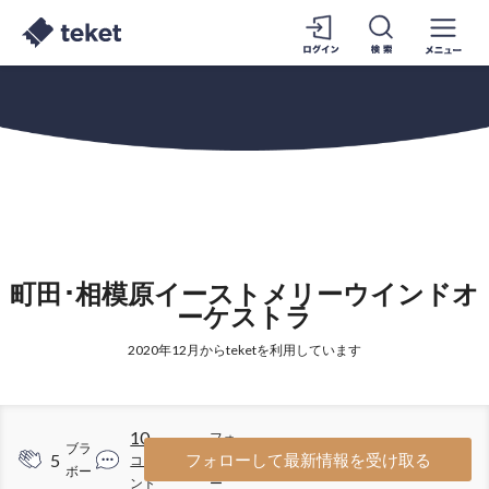
町田･相模原イーストメリーウインドオ
ーケストラ
2020年12月からteketを利用しています
10
フォ
ブラ
5
3
フォローして最新情報を受け取る
コメ
ロワ
ボー
ント
ー