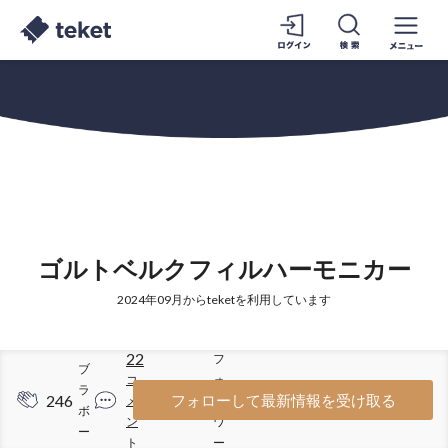
ゴルトベルクフィルハーモニカー
2024年09月からteketを利用しています
22
フ
ブ
コ
ォ
ラ
246
261
フォローして最新情報を受け取る
メ
ロ
ボ
ン
ワ
ー
ト
ー