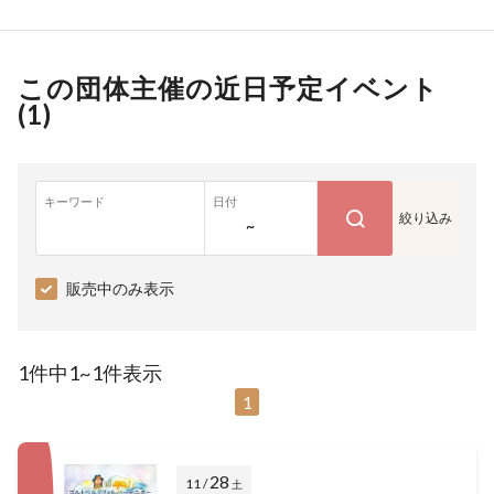
この団体主催の近日予定イベント
(
1
)
キーワード
日付
絞り込み
~
販売中のみ表示
1件中1~1件表示
1
28
11 /
土