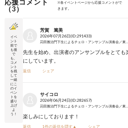
応援コメント
※各イベントページから応援コメントがで
（
3
）
きます。
芳賀 篤美
2026年07月26日
(ID:291433)
イベ
ント
苅田雅治門下生によるチェロ・アンサンブル演奏会／東
前で
も後
先生を始め、出演者のアンサンブルをとても
で
も、
にしています。
コメ
ント
返信
シェア
を残
して
一緒
にこ
のイ
ベン
サイコロ
トを
2026年06月24日
(ID:282657)
盛り
上げ
苅田雅治門下生によるチェロ・アンサンブル演奏会／東
よ
う！
楽しみにしております！
返信
1件の返信を隠す▲
シェア