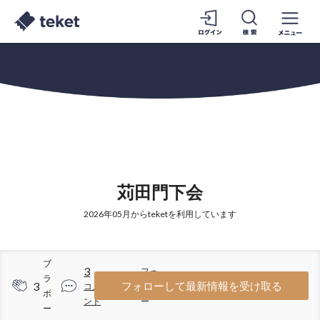
苅田門下会
2026年05月からteketを利用しています
ブ
3
フォ
ラ
3
20
フォローして最新情報を受け取る
コメ
ロワ
ボ
ント
ー
ー