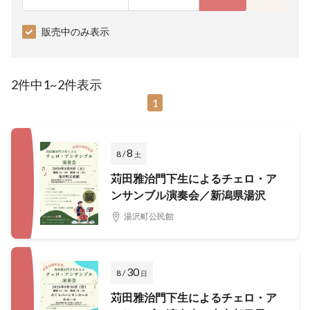
販売中のみ表示
2件中1~2件表示
1
8
8 /
土
苅田雅治門下生によるチェロ・ア
ンサンブル演奏会／新潟県湯沢
湯沢町公民館
30
8 /
日
苅田雅治門下生によるチェロ・ア