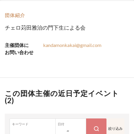
団体紹介
チェロ苅田雅治の門下生による会
主催団体に
kandamonkakai@gmail.com
お問い合わせ
この団体主催の近日予定イベント
(
2
)
キーワード
日付
絞り込み
~