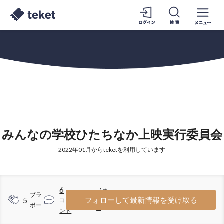
みんなの学校ひたちなか上映実行委員会
2022年01月からteketを利用しています
6
フォ
ブラ
5
3
フォローして最新情報を受け取る
コメ
ロワ
ボー
ント
ー