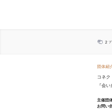
2
ブ
団体紹
コネク
『会い
主催団
お問い