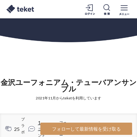
金沢ユーフォニアム・テューバアンサン
ブル
2021年11月からteketを利用しています
ブ
1
フォ
ラ
25
2
フォローして最新情報を受け取る
コメ
ロワ
ボ
ント
ー