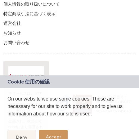
個人情報の取り扱いについて
特定商取引法に基づく表示
運営会社
お知らせ
お問い合わせ
本サービスは、NTT
JASRAC許諾番号：
On our website we use some cookies. These are
ドコモグループの新
9024936001Y45037
規事業創出プログラ
necessary for our site to work properly and to give us
JASRAC許諾番号：
ム「docomo
9024936002Y45040
information about how our site is used.
STARTUP」を通じて
企画され、株式会社
teketにより運営され
ています。
Accept
Deny