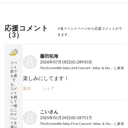
応援コメント
※各イベントページから応援コメントがで
（
3
）
きます。
藤田拓海
2026年07月18日
(ID:289353)
イベ
ント
The Ensemble Selas 2nd Concert - Selas ＆ Nocturne -
に参加
前で
も後
楽しみにしてます！
で
も、
返信
シェア
コメ
ント
を残
して
一緒
にこ
こいさん
のイ
2025年05月24日
(ID:187517)
ベン
トを
The Ensemble Selas First Concert -Selas ＆ Nocturne-
に参加
盛り