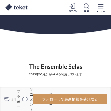
The Ensemble Selas
2025年03月からteketを利用しています
3
ブ
コ
フォ
ラ
54
41
フォローして最新情報を受け取る
メ
ロワ
ボ
ン
ー
ー
ト