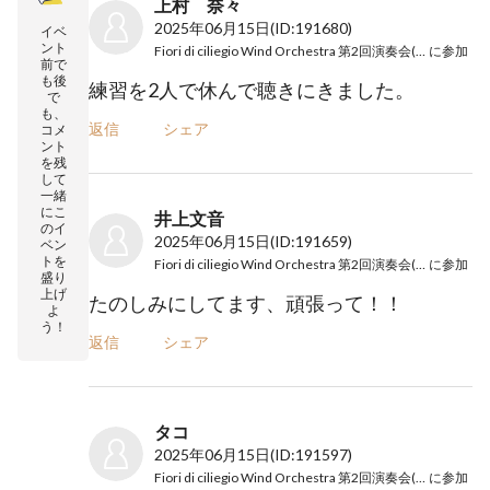
上村 奈々
2025年06月15日
(ID:191680)
イベ
ント
Fiori di ciliegio Wind Orchestra 第2回演奏会(かげ吹)
に参加
前で
も後
練習を2人で休んで聴きにきました。
で
も、
返信
シェア
コメ
ント
を残
して
一緒
にこ
井上文音
のイ
2025年06月15日
(ID:191659)
ベン
トを
Fiori di ciliegio Wind Orchestra 第2回演奏会(かげ吹)
に参加
盛り
上げ
たのしみにしてます、頑張って！！
よ
う！
返信
シェア
タコ
2025年06月15日
(ID:191597)
Fiori di ciliegio Wind Orchestra 第2回演奏会(かげ吹)
に参加