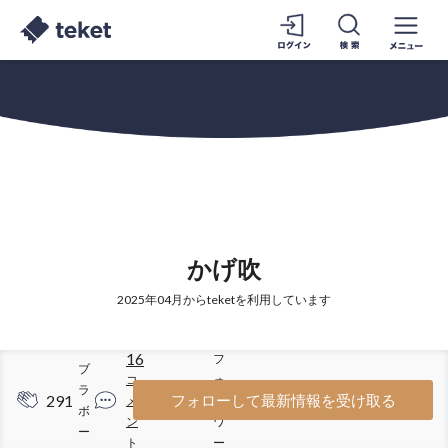
かげ吹
2025年04月からteketを利用しています
16
フ
ブ
コ
ォ
ラ
291
144
フォローして最新情報を受け取る
メ
ロ
ボ
ン
ワ
ー
ト
ー