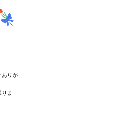
ーありが
張りま