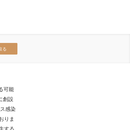
取る
なる可能
に創設
ルス感染
おりま
生する