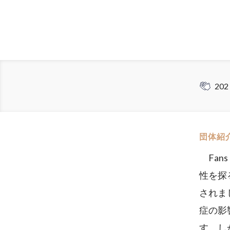
202
団体紹
Fan
性を探
されま
症の影
す。し