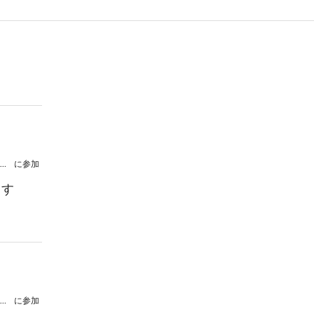
Fans of fun Final コンサート with 13人のチェリスト
に参加
ます
Fans of fun Final コンサート with 13人のチェリスト
に参加