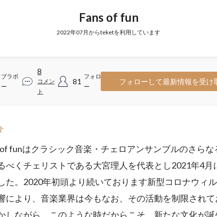
Fans of fun
2022年07月からteketを利用しています
8
ブラボ
フォロワ
81
フォローして最新情報を受け
コメン
ー
ー
ト
介
s of funはクラシック音楽・チェロアンサンブルのさら
るべくチェリストである大宮理人を代表とし2021年4月
した。2020年初頭より続いております新型コロナウィ
響により、音楽業界は今もなお、その活動を制限されて
かしながら、このような時だからこそ、新たな文化が誕