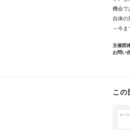
機会で
自体の
～今ま
主催団
お問い
この
キーワ