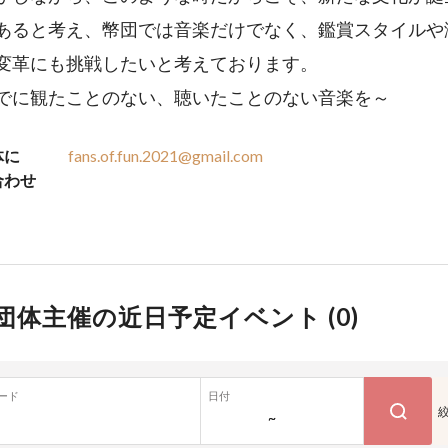
あると考え、幣団では音楽だけでなく、鑑賞スタイルや
変革にも挑戦したいと考えております。
でに観たことのない、聴いたことのない音楽を～
体に
fans.of.fun.2021@gmail.com
合わせ
団体主催の近日予定イベント (
0
)
ード
日付
~