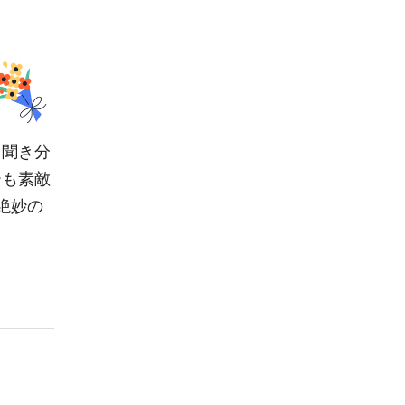
も聞き分
ーも素敵
絶妙の