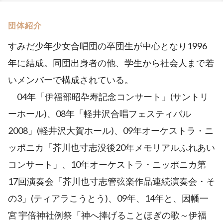
団体紹介
すみだ少年少女合唱団の卒団生が中心となり1996
年に結成。同団出身者の他、学生から社会人まで若
いメンバーで構成されている。
04年「伊福部昭卆寿記念コンサート」(サントリ
ーホール)、08年「軽井沢合唱フェスティバル
2008」(軽井沢大賀ホール)、09年オーケストラ・ニ
ッポニカ「芥川也寸志没後20年メモリアルふれあい
コンサート」、10年オーケストラ・ニッポニカ第
17回演奏会「芥川也寸志管弦楽作品連続演奏会・そ
の3」(ティアラこうとう)、09年、14年と、因幡一
宮 宇倍神社例祭「神へ捧げることほぎの歌～伊福