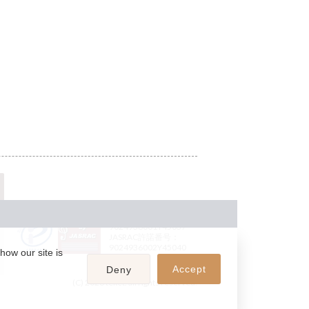
JASRAC許諾番号：
9024936001Y45037
JASRAC許諾番号：
9024936002Y45040
how our site is
Accept
Deny
(C) 2026 teket. all rights reserved.