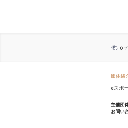
0
ブ
団体紹
eスポ
主催団
お問い