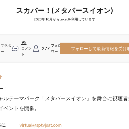
スカパー！(メタバースイオン)
2023年10月からteketを利用しています
95
ブラボ
フォロ
277
フォローして最新情報を受け
コメン
ー
ワー
ト
介
ー！
ャルテーマパーク「メタバースイオン」を舞台に視聴者
イベントを開催。
体に
virtual@sptvjsat.com