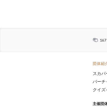
167
団体紹
スカパ
バーチ
クイズ
主催団