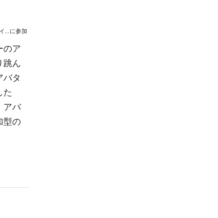
SKE48クイズチャレンジinメタバースイオン
に参加
ーのア
り跳ん
アバタ
した
、アバ
加型の