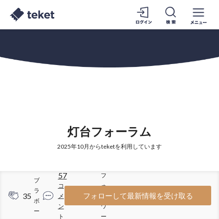
灯台フォーラム
2025年10月からteketを利用しています
57
フ
ブ
コ
ォ
ラ
35
101
フォローして最新情報を受け取る
メ
ロ
ボ
ン
ワ
ー
ト
ー