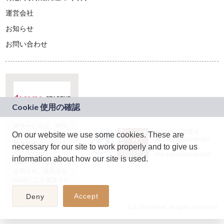
運営会社
お知らせ
お問い合わせ
本サービスは、NTT
JASRAC許諾番号：
On our website we use some cookies. These are
ドコモグループの新
9024936001Y45037
規事業創出プログラ
necessary for our site to work properly and to give us
JASRAC許諾番号：
ム「docomo
9024936002Y45040
information about how our site is used.
STARTUP」を通じて
企画され、株式会社
teketにより運営され
ています。
Accept
Deny
(C) 2026 teket. all rights reserved.