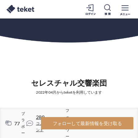
セレスチャル交響楽団
2022年04月からteketを利用しています
フ
ブ
289
ォ
ラ
77
872
フォローして最新情報を受け取る
コメ
ロ
ボ
ント
ワ
ー
ー