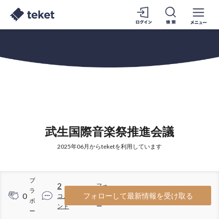
武生国際音楽祭推進会議
2025年06月からteketを利用しています
ブ
2
フォ
ラ
0
13
フォローして最新情報を受け取る
コメ
ロワ
ボ
ント
ー
ー