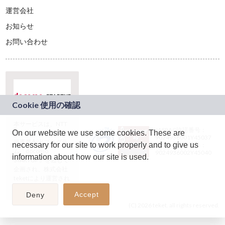
運営会社
お知らせ
お問い合わせ
本サービスは、NTT
JASRAC許諾番号：
On our website we use some cookies. These are
ドコモグループの新
9024936001Y45037
規事業創出プログラ
necessary for our site to work properly and to give us
JASRAC許諾番号：
ム「docomo
9024936002Y45040
information about how our site is used.
STARTUP」を通じて
企画され、株式会社
teketにより運営され
ています。
Accept
Deny
(C) 2026 teket. all rights reserved.