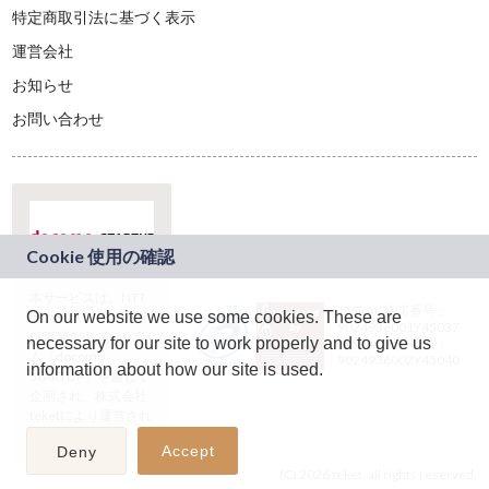
特定商取引法に基づく表示
運営会社
お知らせ
お問い合わせ
本サービスは、NTT
JASRAC許諾番号：
On our website we use some cookies. These are
ドコモグループの新
9024936001Y45037
規事業創出プログラ
necessary for our site to work properly and to give us
JASRAC許諾番号：
ム「docomo
9024936002Y45040
information about how our site is used.
STARTUP」を通じて
企画され、株式会社
teketにより運営され
ています。
Accept
Deny
(C) 2026 teket. all rights reserved.