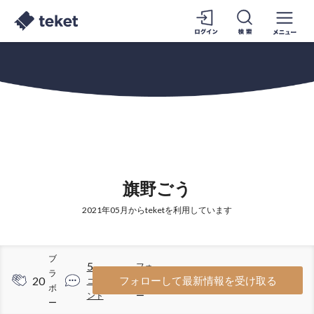
旗野ごう
2021年05月からteketを利用しています
ブ
5
フォ
ラ
20
2
フォローして最新情報を受け取る
コメ
ロワ
ボ
ント
ー
ー