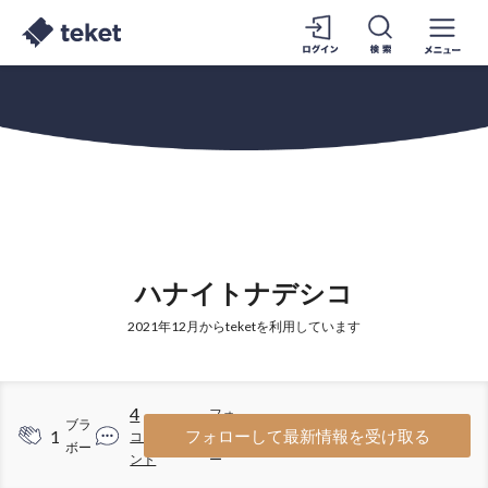
ハナイトナデシコ
2021年12月からteketを利用しています
4
フォ
ブラ
1
1
フォローして最新情報を受け取る
コメ
ロワ
ボー
ント
ー