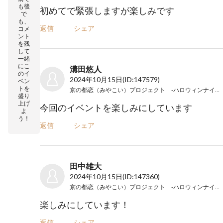
も後
初めてで緊張しますが楽しみです
で
も、
返信
シェア
コメ
ント
を残
して
一緒
にこ
溝田悠人
のイ
2024年10月15日
(ID:147579)
ベン
トを
京の都恋（みやこい）プロジェクト -ハロウィンナイト2024-
盛り
上げ
今回のイベントを楽しみにしています
よ
う！
返信
シェア
田中雄大
2024年10月15日
(ID:147360)
京の都恋（みやこい）プロジェクト -ハロウィンナイト2024-
楽しみにしています！
返信
シェア