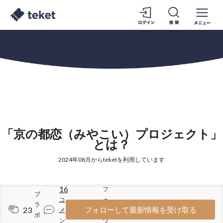
「京の都恋（みやこい）プロジェクト」
とは？
2024年08月からteketを利用しています
16
フ
ブ
コ
ォ
ラ
23
286
フォローして最新情報を受け取る
メ
ロ
ボ
ン
ワ