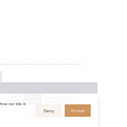
JASRAC許諾番号：
9024936001Y45037
JASRAC許諾番号：
9024936002Y45040
how our site is
Accept
Deny
(C) 2026 teket. all rights reserved.