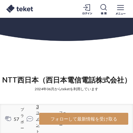
NTT西日本（西日本電信電話株式会社）
2024年06月からteketを利用しています
3
ブ
コ
フォ
ラ
57
21
フォローして最新情報を受け取る
メ
ロワ
ボ
ン
ー
ー
ト