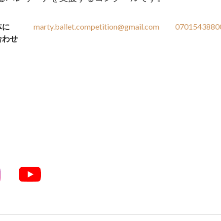
体に
marty.ballet.competition@gmail.com
0701543880
合わせ