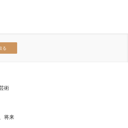
取る
芸術
、将来