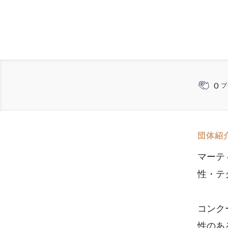
0
ブ
団体紹
マーテ
性・テ
コンク
性のあ