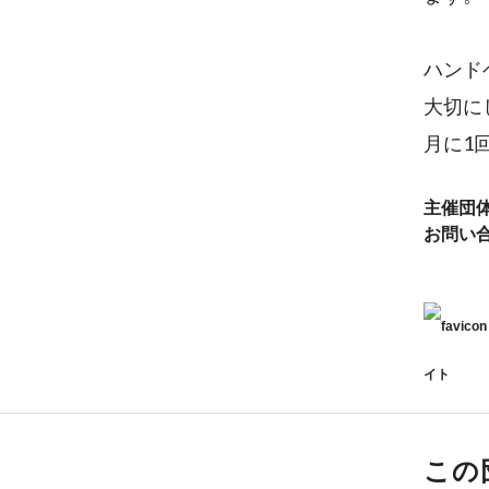
ハンド
大切に
月に1
主催団
お問い
イト
この