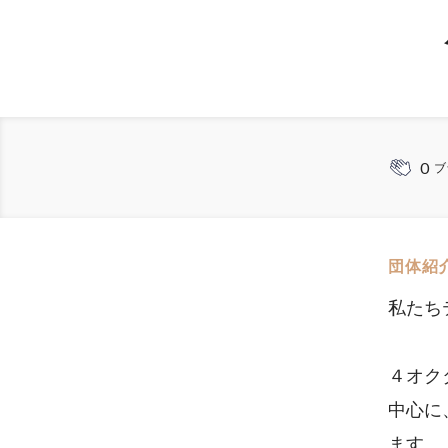
0
ブ
団体紹
私たち
４オク
中心に
ます。