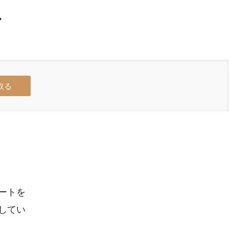
ル
取る
ートを
してい