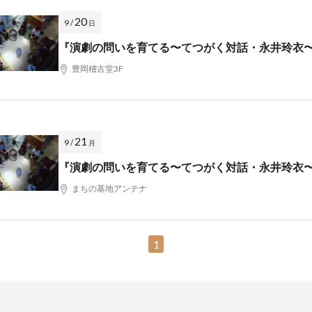
20
9 /
日
『演劇の問いを育てる〜てつがく対話・永井玲衣
豊岡稽古堂3F
21
9 /
月
『演劇の問いを育てる〜てつがく対話・永井玲衣
まちの基地アンテナ
1