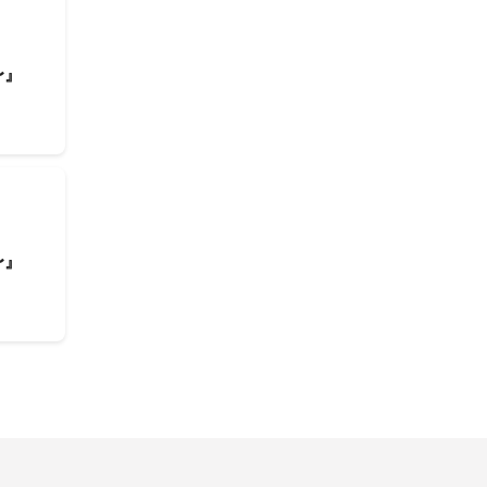
〜』
〜』