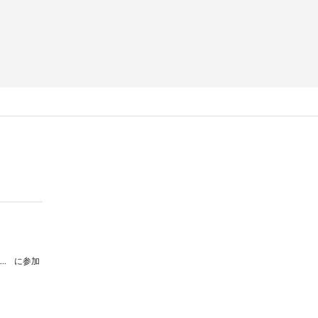
『演劇の問いを育てる〜てつがく対話・永井玲衣〜』
に参加