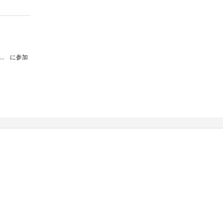
『演劇の問いを育てる〜てつがく対話・永井玲衣〜』
に参加