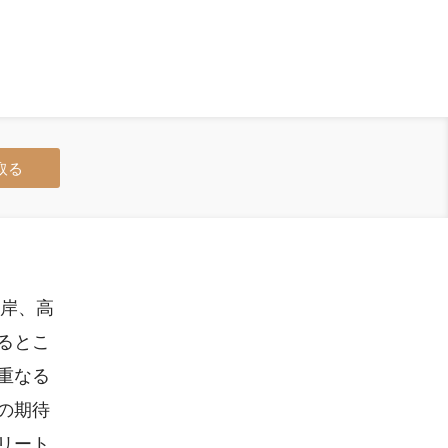
取る
海岸、高
るとこ
重なる
の期待
リート