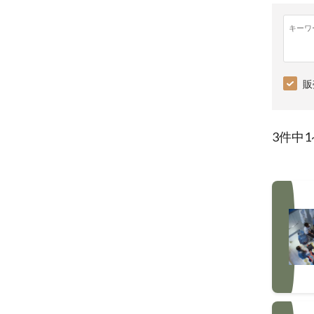
キーワ
販
3件中1