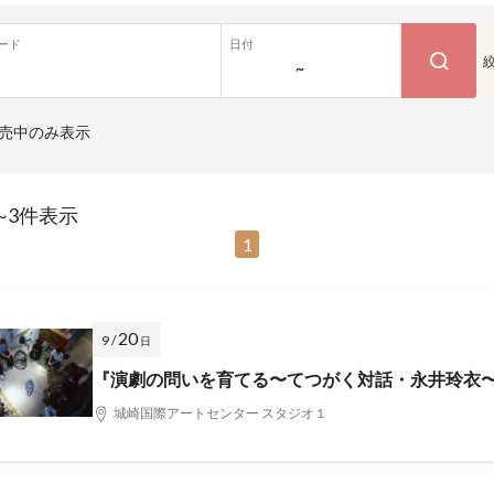
ード
日付
~
売中のみ表示
~3件表示
1
20
9 /
日
『演劇の問いを育てる〜てつがく対話・永井玲衣
城崎国際アートセンター スタジオ１