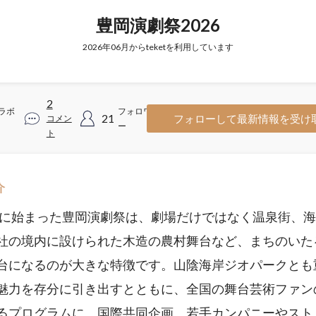
豊岡演劇祭2026
2026年06月からteketを利用しています
2
ラボ
フォロワ
21
フォローして最新情報を受け
コメン
ー
ト
介
0年に始まった豊岡演劇祭は、劇場だけではなく温泉街、
社の境内に設けられた木造の農村舞台など、まちのいた
台になるのが大きな特徴です。山陰海岸ジオパークとも
魅力を存分に引き出すとともに、全国の舞台芸術ファン
るプログラムに、国際共同企画、若手カンパニーやスト