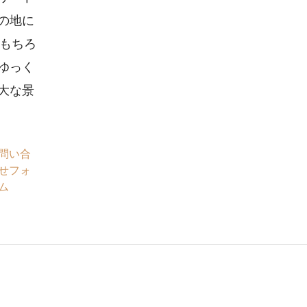
の地に
はもちろ
ゆっく
大な景
問い合
せフォ
ム