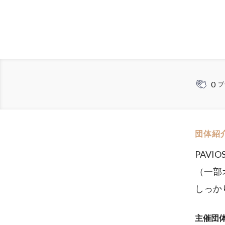
0
ブ
団体紹
PAV
（一部
しっか
主催団