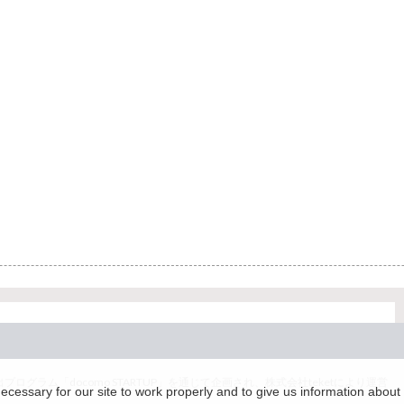
グラム「docomo STARTUP」を通じて企画され、株式会社teketにより運営
essary for our site to work properly and to give us information about 