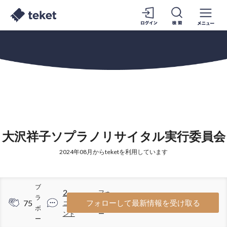
大沢祥子ソプラノリサイタル実行委員会
2024年08月からteketを利用しています
ブ
2
フォ
ラ
75
3
フォローして最新情報を受け取る
コメ
ロワ
ボ
ント
ー
ー