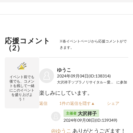
応援コメント
※各イベントページから応援コメントがで
（
2
）
きます。
ゆうこ
2024年09月04日
(ID:138314)
イベント前でも
後でも、コメン
大沢祥子ソプラノリサイタル～愛と祈り～
に参加
トを残して一緒
にこのイベント
楽しみにしています。
を盛り上げよ
う！
返信
1件の返信を隠す▲
シェア
大沢祥子
主催者
2024年09月08日
(ID:139349)
@ゆうこ
ありがとうござます！