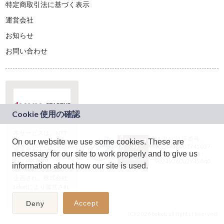
特定商取引法に基づく表示
運営会社
お知らせ
お問い合わせ
本サービスは、NTT
JASRAC許諾番号：
On our website we use some cookies. These are
ドコモグループの新
9024936001Y45037
規事業創出プログラ
necessary for our site to work properly and to give us
JASRAC許諾番号：
ム「docomo
9024936002Y45040
information about how our site is used.
STARTUP」を通じて
企画され、株式会社
teketにより運営され
ています。
Accept
Deny
(C) 2026 teket. all rights reserved.