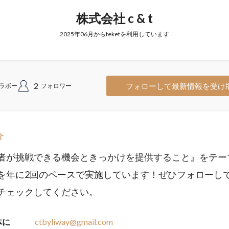
株式会社 c & t
2025年06月からteketを利用しています
2
フォローして最新情報を受け
ラボー
フォロワー
介
者が挑戦できる機会ときっかけを提供すること』をテー
を年に2回のペースで実施しています！ぜひフォローし
チェックしてください。
体に
ctbyliway@gmail.com