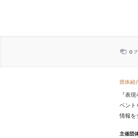
0
ブ
団体紹
『表現
ベント
情報を
主催団