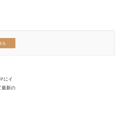
取る
マにイ
て最新の