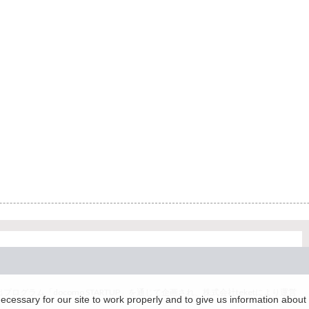
グラム「docomo STARTUP」を通じて企画され、株式会社teketにより運営
essary for our site to work properly and to give us information about 