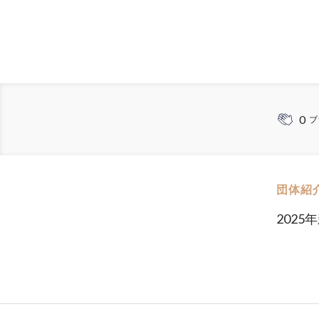
0
ブ
団体紹
202