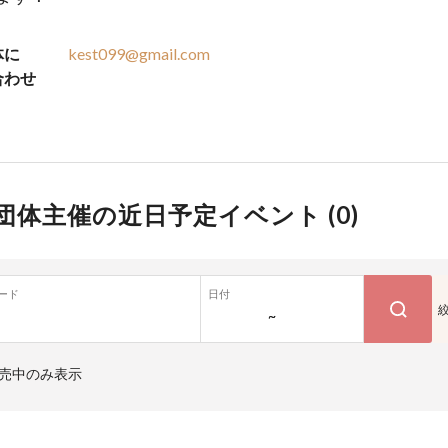
体に
kest099@gmail.com
合わせ
団体主催の近日予定イベント (
0
)
ード
日付
~
売中のみ表示