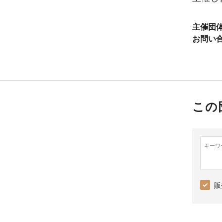
主催団
お問い
この
キーワ
販