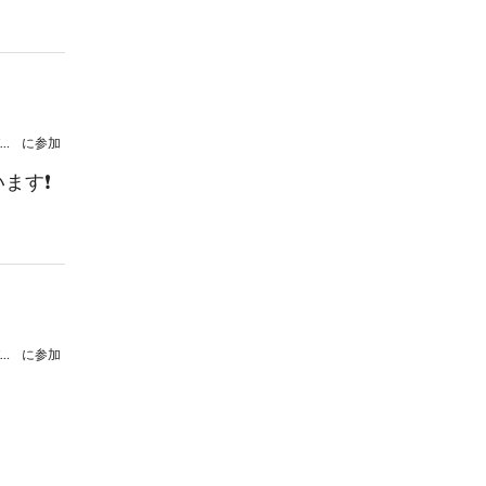
おひさまカフェ主催 Kindle出版記念パーティー
に参加
す❗️
おひさまカフェ主催 Kindle出版記念パーティー
に参加