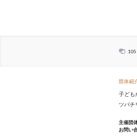
105
団体紹
子ども
ツバチ
主催団
お問い