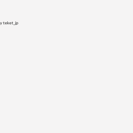
y teket_jp