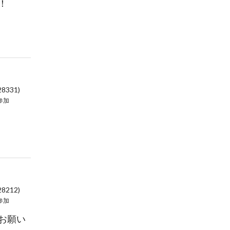
！
28331)
参加
28212)
参加
お願い