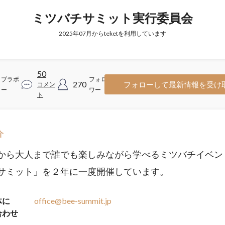
ミツバチサミット実行委員会
2025年07月からteketを利用しています
50
ブラボ
フォロ
270
フォローして最新情報を受け
コメン
ー
ワー
ト
介
から大人まで誰でも楽しみながら学べるミツバチイベン
サミット」を２年に一度開催しています。
体に
office@bee-summit.jp
合わせ