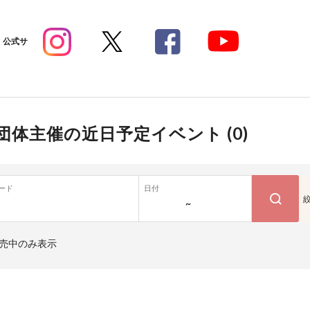
公式サ
団体主催の近日予定イベント (
0
)
ード
日付
~
売中のみ表示