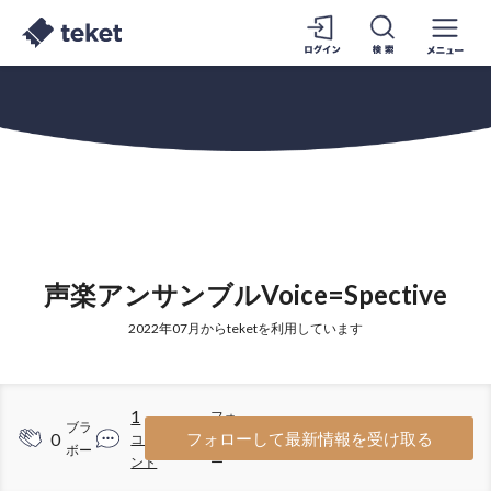
声楽アンサンブルVoice=Spective
2022年07月からteketを利用しています
1
フォ
ブラ
0
7
フォローして最新情報を受け取る
コメ
ロワ
ボー
ント
ー