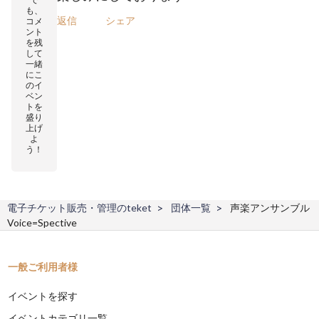
も、
返信
シェア
コメ
ント
を残
して
一緒
にこ
のイ
ベン
トを
盛り
上げ
よ
う！
電子チケット販売・管理のteket
団体一覧
声楽アンサンブル
Voice=Spective
一般ご利用者様
イベントを探す
イベントカテゴリ一覧