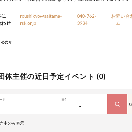
体に
roushikyo@saitama-
048-762-
お問い合
合わせ
rsk.or.jp
3934
ーム
公式サ
団体主催の近日予定イベント (
0
)
ード
日付
~
売中のみ表示