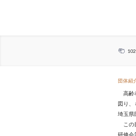
102
団体紹
高齢者
図り、
埼玉県
この目
研修会