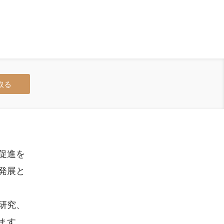
取る
促進を
発展と
研究、
ます。