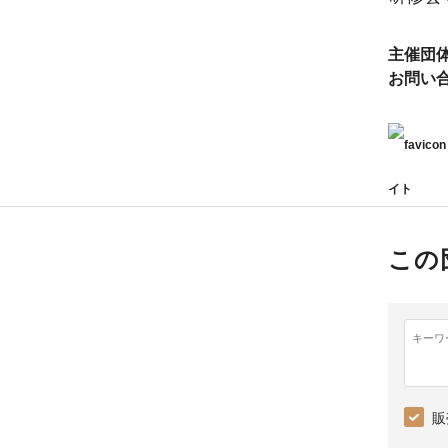
主催団
お問い
イト
この
キーワ
販