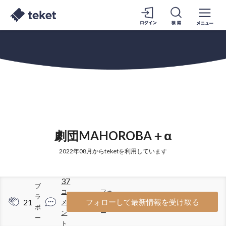
劇団MAHOROBA＋α
2022年08月からteketを利用しています
37
ブ
コ
フォ
ラ
21
90
フォローして最新情報を受け取る
メ
ロワ
ボ
ン
ー
ー
ト