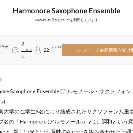
Harmonore Saxophone Ensemble
2026年05月からteketを利用しています
2
ブラボ
フォロワ
22
フォローして最新情報を受け
コメン
ー
ー
ト
介
onore Saxophone Ensemble (アルモノール・サクソフォ
ル)
楽大学の在学生8名により結成されたサクソフォン八重
名の『Harmonore (アルモノール)』とは､調和という
onieと､新しい光という意味のAuroreを組み合わせた造