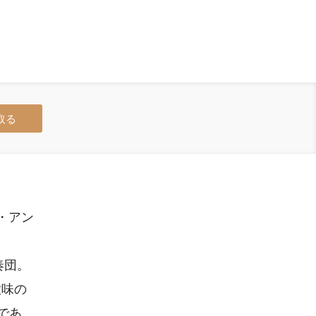
取る
ン・アン
奏団。
意味の
語であ