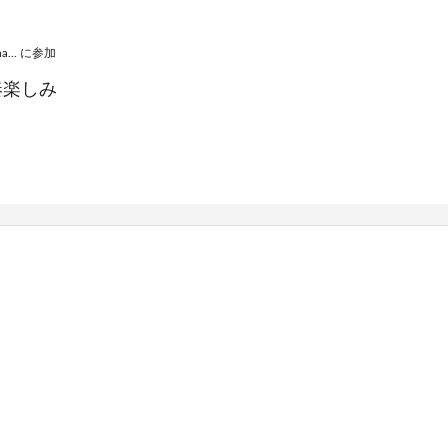
1st Concert《Promenade》
に参加
奏楽しみ