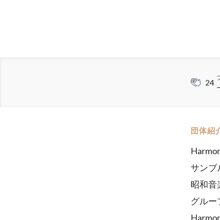
24
団体紹
Harm
サンブ
昭和音
グループ
Harm