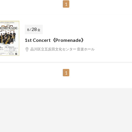
1
28
8 /
金
1st Concert《Promenade》
品川区立五反田文化センター 音楽ホール
1