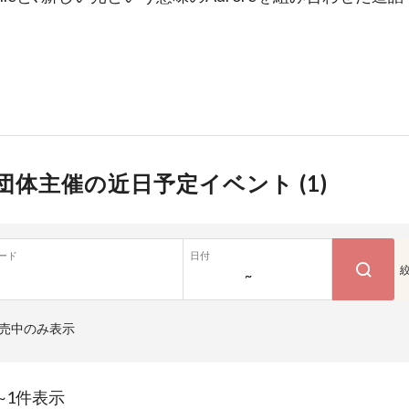
団体主催の近日予定イベント (
1
)
ード
日付
~
売中のみ表示
~1件表示