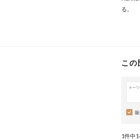
る。
この
キーワ
販
1件中1