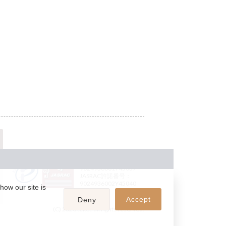
JASRAC許諾番号：
9024936001Y45037
JASRAC許諾番号：
9024936002Y45040
how our site is
Accept
Deny
(C) 2026 teket. all rights reserved.