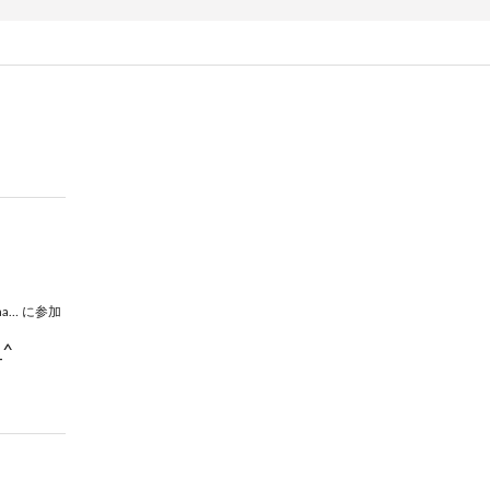
1st Concert《Promenade》
に参加
^