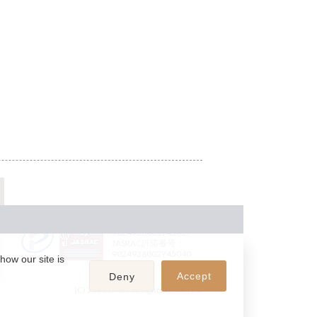
JASRAC許諾番号：
9024936001Y45037
JASRAC許諾番号：
9024936002Y45040
how our site is
Accept
Deny
(C) 2026 teket. all rights reserved.