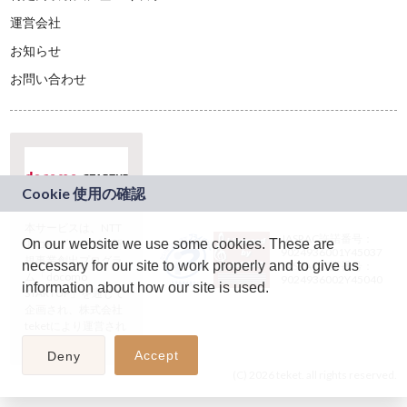
運営会社
お知らせ
お問い合わせ
本サービスは、NTT
JASRAC許諾番号：
On our website we use some cookies. These are
ドコモグループの新
9024936001Y45037
規事業創出プログラ
necessary for our site to work properly and to give us
JASRAC許諾番号：
ム「docomo
9024936002Y45040
information about how our site is used.
STARTUP」を通じて
企画され、株式会社
teketにより運営され
ています。
Accept
Deny
(C) 2026 teket. all rights reserved.