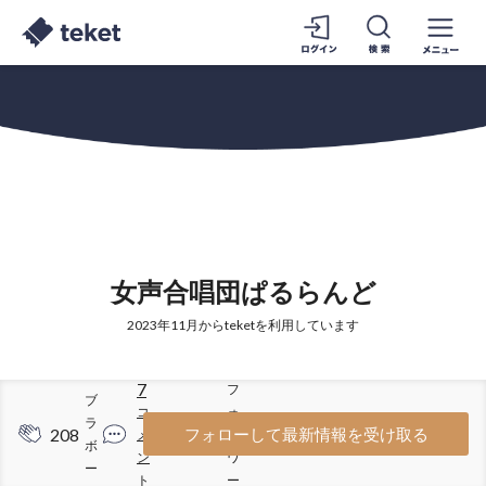
女声合唱団ぱるらんど
2023年11月からteketを利用しています
7
フ
ブ
コ
ォ
ラ
208
110
フォローして最新情報を受け取る
メ
ロ
ボ
ン
ワ
ー
ト
ー