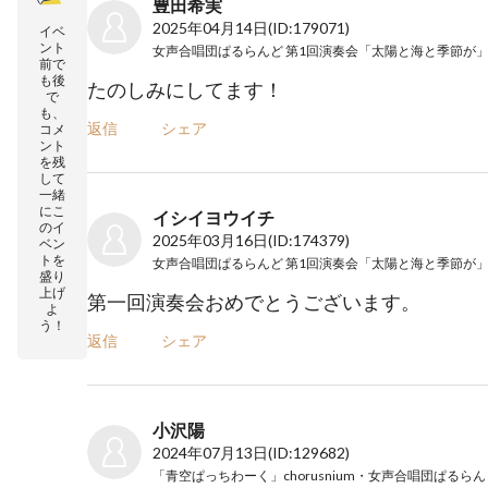
豊田希実
2025年04月14日
(ID:179071)
イベ
ント
女声合唱団ぱるらんど 第1回演奏会「太陽と海と季節が
前で
も後
たのしみにしてます！
で
も、
返信
シェア
コメ
ント
を残
して
一緒
にこ
イシイヨウイチ
のイ
2025年03月16日
(ID:174379)
ベン
トを
女声合唱団ぱるらんど 第1回演奏会「太陽と海と季節が
盛り
上げ
第一回演奏会おめでとうございます。
よ
う！
返信
シェア
小沢陽
2024年07月13日
(ID:129682)