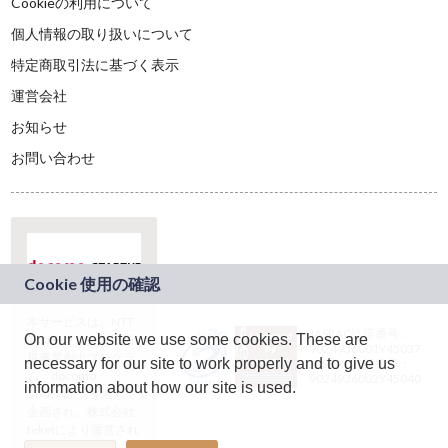
Cookieの利用について
個人情報の取り扱いについて
特定商取引法に基づく表示
運営会社
お知らせ
お問い合わせ
本サービスは、NTT
JASRAC許諾番号：
On our website we use some cookies. These are
ドコモグループの新
9024936001Y45037
規事業創出プログラ
necessary for our site to work properly and to give us
JASRAC許諾番号：
ム「docomo
9024936002Y45040
information about how our site is used.
STARTUP」を通じて
企画され、株式会社
teketにより運営され
ています。