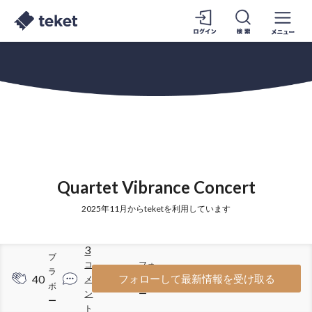
Quartet Vibrance Concert
2025年11月からteketを利用しています
3
ブ
コ
フォ
ラ
40
23
フォローして最新情報を受け取る
メ
ロワ
ボ
ン
ー
ー
ト