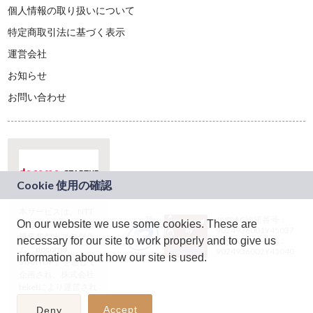
個人情報の取り扱いについて
特定商取引法に基づく表示
運営会社
お知らせ
お問い合わせ
本サービスは、NTT
JASRAC許諾番号：
On our website we use some cookies. These are
ドコモグループの新
9024936001Y45037
規事業創出プログラ
necessary for our site to work properly and to give us
JASRAC許諾番号：
ム「docomo
9024936002Y45040
information about how our site is used.
STARTUP」を通じて
企画され、株式会社
teketにより運営され
ています。
Accept
Deny