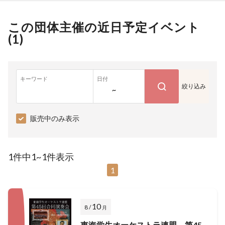
この団体主催の近日予定イベント
(
1
)
キーワード
日付
絞り込み
~
販売中のみ表示
1件中1~1件表示
1
10
8 /
月
東海学生オーケストラ連盟 第45