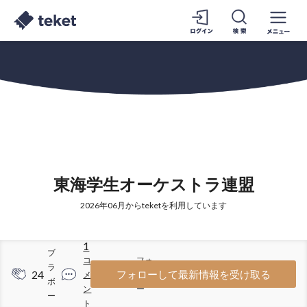
東海学生オーケストラ連盟
2026年06月からteketを利用しています
1
ブ
コ
フォ
ラ
24
12
フォローして最新情報を受け取る
メ
ロワ
ボ
ン
ー
ー
ト