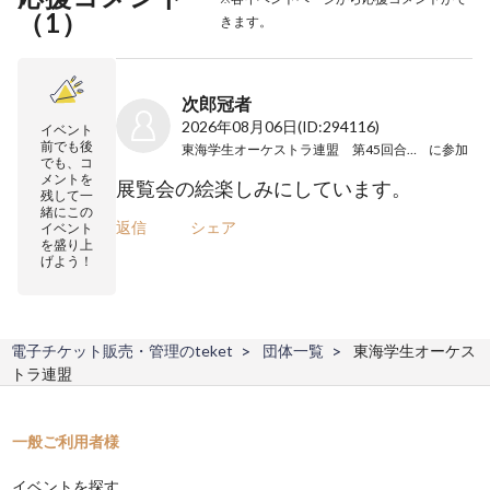
（
1
）
きます。
次郎冠者
2026年08月06日
(ID:294116)
イベント
前でも後
東海学生オーケストラ連盟 第45回合同演奏会
に参加
でも、コ
メントを
展覧会の絵楽しみにしています。
残して一
緒にこの
返信
シェア
イベント
を盛り上
げよう！
電子チケット販売・管理のteket
団体一覧
東海学生オーケス
トラ連盟
一般ご利用者様
イベントを探す