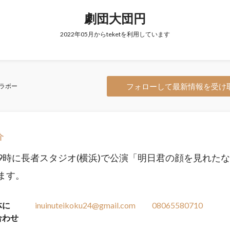
劇団大団円
2022年05月からteketを利用しています
フォローして最新情報を受け
ラボー
介
の19時に長者スタジオ(横浜)で公演「明日君の顔を見れた
ます。
体に
inuinuteikoku24@gmail.com
08065580710
合わせ