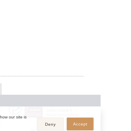
JASRAC許諾番号：
9024936001Y45037
JASRAC許諾番号：
9024936002Y45040
how our site is
Accept
Deny
(C) 2026 teket. all rights reserved.