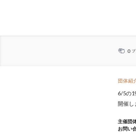
0
ブ
団体紹
6/5
開催し
主催団
お問い