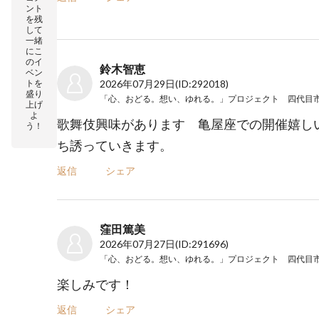
ント
を残
して
一緒
にこ
のイ
鈴木智恵
ベン
トを
2026年07月29日
(ID:292018)
盛り
上げ
よ
歌舞伎興味があります 亀屋座での開催嬉し
う！
ち誘っていきます。
返信
シェア
窪田篤美
2026年07月27日
(ID:291696)
楽しみです！
返信
シェア