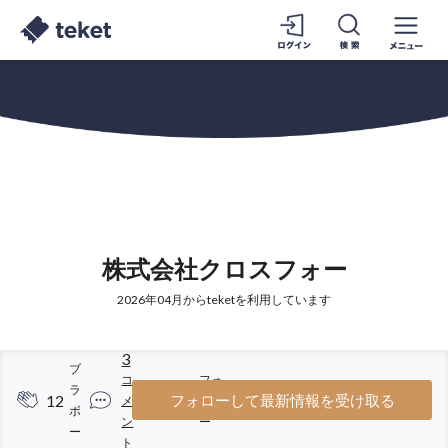
株式会社クロスフォー
2026年04月からteketを利用しています
3
ブ
コ
フォ
ラ
12
32
フォローして最新情報を受け取る
メ
ロワ
ボ
ン
ー
ー
ト