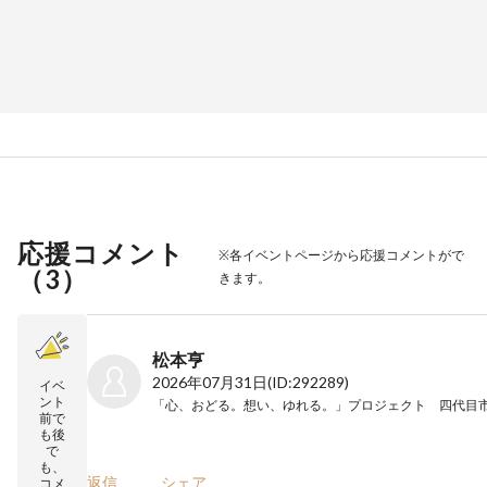
応援コメント
※各イベントページから応援コメントがで
（
3
）
きます。
松本亨
2026年07月31日
(ID:292289)
イベ
ント
前で
も後
で
も、
返信
シェア
コメ