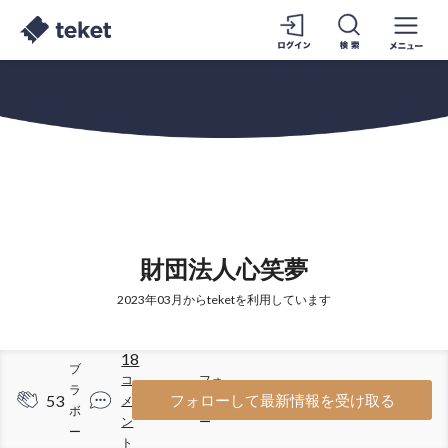
財団法人心笑夢
2023年03月からteketを利用しています
18
ブ
コ
フォ
ラ
53
66
フォローして最新情報を受け取る
メ
ロワ
ボ
ン
ー
ー
ト