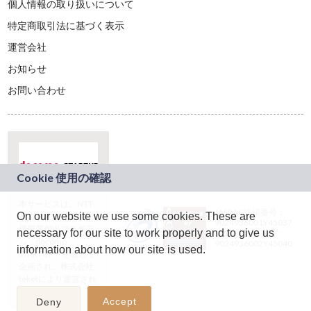
個人情報の取り扱いについて
特定商取引法に基づく表示
運営会社
お知らせ
お問い合わせ
本サービスは、NTT
JASRAC許諾番号：
On our website we use some cookies. These are
ドコモグループの新
9024936001Y45037
規事業創出プログラ
necessary for our site to work properly and to give us
JASRAC許諾番号：
ム「docomo
9024936002Y45040
information about how our site is used.
STARTUP」を通じて
企画され、株式会社
teketにより運営され
ています。
Accept
Deny