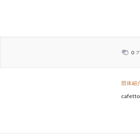
0
ブ
団体紹
cafe