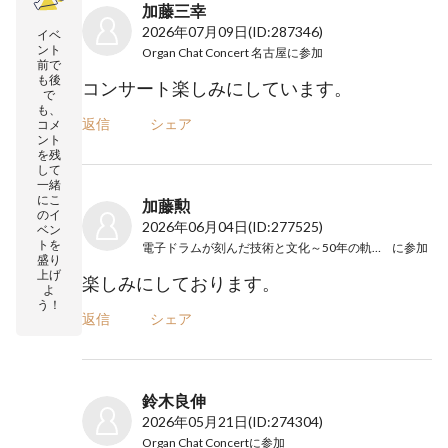
加藤三幸
2026年07月09日
(ID:287346)
イベ
ント
Organ Chat Concert 名古屋
に参加
前で
も後
コンサート楽しみにしています。
で
も、
返信
シェア
コメ
ント
を残
して
一緒
にこ
加藤勲
のイ
2026年06月04日
(ID:277525)
ベン
トを
電子ドラムが刻んだ技術と文化～50年の軌跡と未来
に参加
盛り
上げ
楽しみにしております。
よ
う！
返信
シェア
鈴木良伸
2026年05月21日
(ID:274304)
Organ Chat Concert
に参加