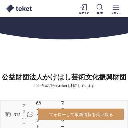
公益財団法人かけはし芸術文化振興財団
2024年07月からteketを利用しています
65
フ
ブ
コ
ォ
ラ
311
424
フォローして最新情報を受け取る
メ
ロ
ボ
ン
ワ
ー
ト
ー