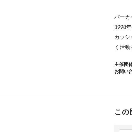
パーカッ
199
カッシ
く活動
主催団
お問い
この