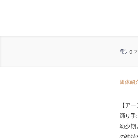
0
ブ
団体紹
【アー
踊り手:
幼少期
の独特