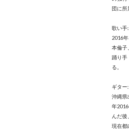
団に所
歌い手:
201
本倫子
踊り手
る。
ギター:K
沖縄県出
年2016
んだ後
現在都