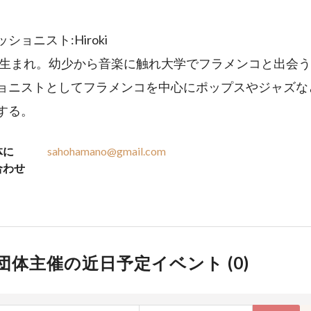
ショニスト:Hiroki
8年生まれ。幼少から音楽に触れ大学でフラメンコと出会
ョニストとしてフラメンコを中心にポップスやジャズな
する。
体に
sahohamano@gmail.com
合わせ
団体主催の近日予定イベント (
0
)