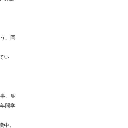
会う。岡
てい
師事。翌
。2年間学
。
鑽中。