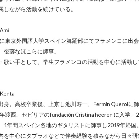
属しながら活動を続けている。
Ami
6年に東京外国語大学スペイン舞踊部にてフラメンコに出
、後藤なほこらに師事。
・歌い手として、学生フラメンコの活動を中心に活動し
enta
身。高校卒業後、上京し池川寿一、Fermín Querolに
年渡西。セビリアのfundación Cristina heeren に入学
、1年間スペイン各地のギタリストに師事し2019年帰国
内を中心にタブラオなどで伴奏経験を積みながら日々研