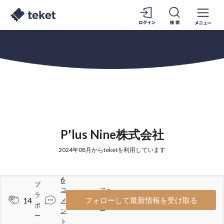
P'lus Nine株式会社
2024年08月からteketを利用しています
6
ブ
コ
フォ
ラ
14
33
フォローして最新情報を受け取る
メ
ロワ
ボ
ン
ー
ー
ト