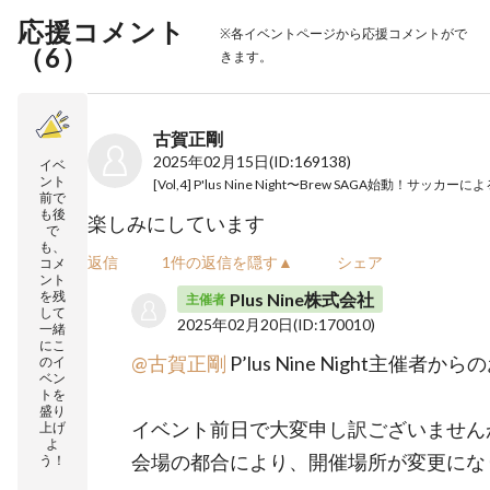
応援コメント
※各イベントページから応援コメントがで
（
6
）
きます。
古賀正剛
2025年02月15日
(ID:169138)
イベ
ント
[Vol,4] P'lus Nine Night〜Brew SAGA始動！サッカ
前で
も後
楽しみにしています
で
も、
返信
1件の返信を隠す▲
シェア
コメ
ント
を残
Plus Nine株式会社
主催者
して
2025年02月20日
(ID:170010)
一緒
にこ
@古賀正剛
P’lus Nine Night主催者
のイ
ベン
トを
盛り
イベント前日で大変申し訳ございません
上げ
よ
会場の都合により、開催場所が変更にな
う！