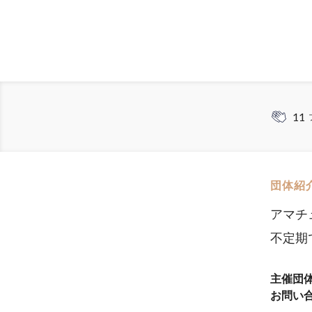
11
団体紹
アマチ
不定期
主催団
お問い