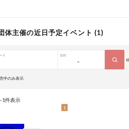
団体主催の近日予定イベント (
1
)
ード
日付
~
売中のみ表示
~1件表示
1