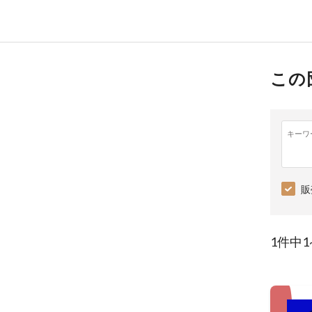
この
キーワ
販
1件中1