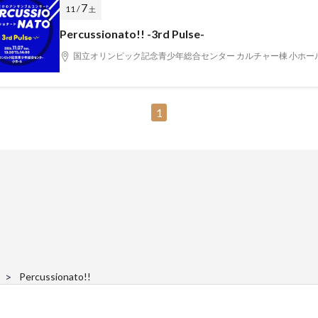
7
11 /
土
Percussionato!! -3rd Pulse-
国立オリンピック記念青少年総合センター カルチャー棟 小ホー
1
Percussionato!!